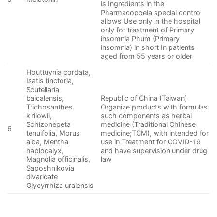
is Ingredients in the
Pharmacopoeia special control
allows Use only in the hospital
only for treatment of Primary
insomnia Phum (Primary
insomnia) in short In patients
aged from 55 years or older
Houttuynia cordata,
Isatis tinctoria,
Scutellaria
baicalensis,
Republic of China (Taiwan)
Trichosanthes
Organize products with formulas
kirilowii,
such components as herbal
Schizonepeta
medicine (Traditional Chinese
6
tenuifolia, Morus
medicine;TCM), with intended for
alba, Mentha
use in Treatment for COVID-19
haplocalyx,
and have supervision under drug
Magnolia officinalis,
law
Saposhnikovia
divaricate
Glycyrrhiza uralensis