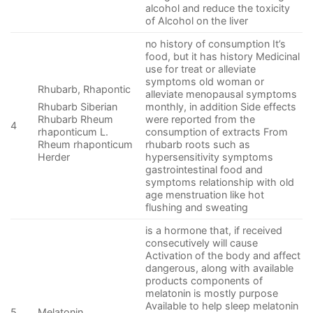
alcohol and reduce the toxicity
of Alcohol on the liver
no history of consumption It’s
food, but it has history Medicinal
use for treat or alleviate
symptoms old woman or
Rhubarb, Rhapontic
alleviate menopausal symptoms
monthly, in addition Side effects
Rhubarb Siberian
were reported from the
Rhubarb Rheum
4
consumption of extracts From
rhaponticum L.
rhubarb roots such as
Rheum rhaponticum
hypersensitivity symptoms
Herder
gastrointestinal food and
symptoms relationship with old
age menstruation like hot
flushing and sweating
is a hormone that, if received
consecutively will cause
Activation of the body and affect
dangerous, along with available
products components of
melatonin is mostly purpose
Available to help sleep melatonin
5
Melatonin