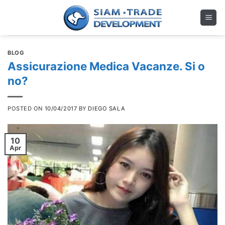
Skip
to
content
BLOG
Assicurazione Medica Vacanze. Si o
no?
POSTED ON
10/04/2017
BY
DIEGO SALA
10
Apr