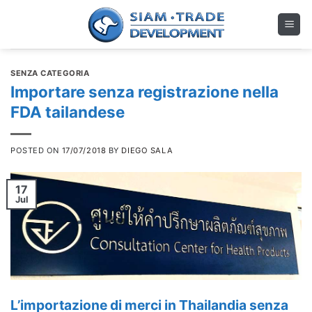
Skip
to
content
SENZA CATEGORIA
Importare senza registrazione nella
FDA tailandese
POSTED ON
17/07/2018
BY
DIEGO SALA
17
Jul
L’importazione di merci in Thailandia senza