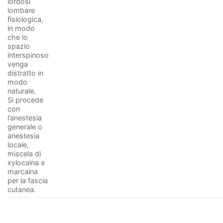
lordosi
lombare
fisiologica,
in modo
che lo
spazio
interspinoso
venga
distratto in
modo
naturale.
Si procede
con
l’anestesia
generale o
anestesia
locale,
miscela di
xylocaina e
marcaina
per la fascia
cutanea.