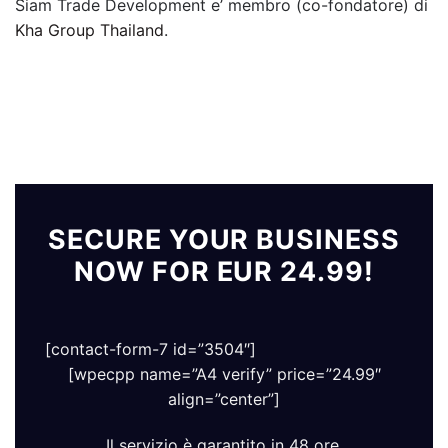
Siam Trade Development e’ membro (co-fondatore) di
Kha Group Thailand
.
SECURE YOUR BUSINESS
NOW FOR EUR 24.99!
[contact-form-7 id=”3504″]
[wpecpp name=”A4 verify” price=”24.99″
align=”center”]
Il servizio è garantito in 48 ore.