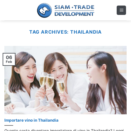
Skip
to
content
TAG ARCHIVES:
THAILANDIA
06
Feb
Importare vino in Thailandia
Quanto costa diventare importatore di vino in Thailandia? Leggi